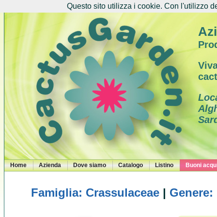
Questo sito utilizza i cookie. Con l'utilizzo d
Azi
Prod
Viva
cac
Loc
Alg
Sar
Home
Azienda
Dove siamo
Catalogo
Listino
Buoni acqui
Famiglia: Crassulaceae
|
Genere: