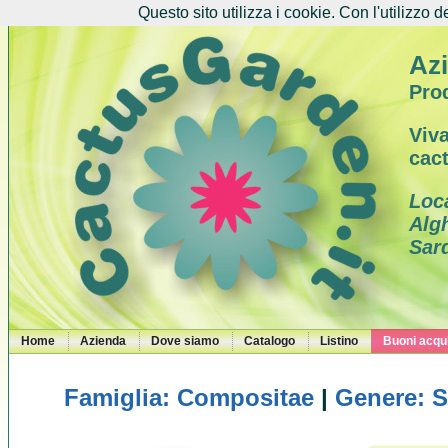
Questo sito utilizza i cookie. Con l'utilizzo d
Azi
Prod
Viva
cac
Loc
Alg
Sar
Home
Azienda
Dove siamo
Catalogo
Listino
Buoni acqui
Famiglia: Compositae
|
Genere: 