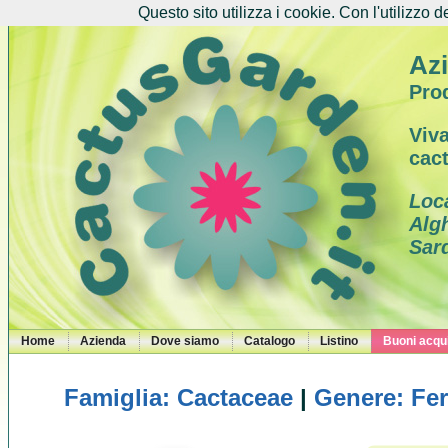
Questo sito utilizza i cookie. Con l'utilizzo d
Azi
Prod
Viva
cac
Loc
Alg
Sar
Home
Azienda
Dove siamo
Catalogo
Listino
Buoni acqui
Famiglia: Cactaceae
|
Genere: Fe