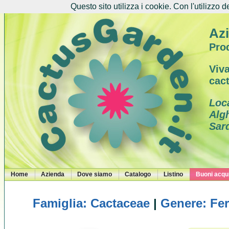
Questo sito utilizza i cookie. Con l'utilizzo d
Azi
Prod
Viva
cac
Loc
Alg
Sar
Home
Azienda
Dove siamo
Catalogo
Listino
Buoni acqui
Famiglia: Cactaceae
|
Genere: Fe