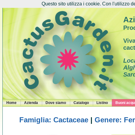
Questo sito utilizza i cookie. Con l'utilizzo d
Azi
Prod
Viva
cac
Loc
Alg
Sar
Home
Azienda
Dove siamo
Catalogo
Listino
Buoni acqui
Famiglia: Cactaceae
|
Genere: Fe