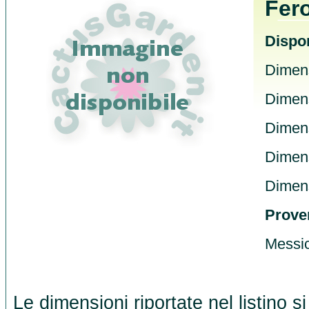
Fero
Dispon
Dimens
Dimens
Dimens
Dimens
Dimens
Prove
Messic
Le dimensioni riportate nel listino s