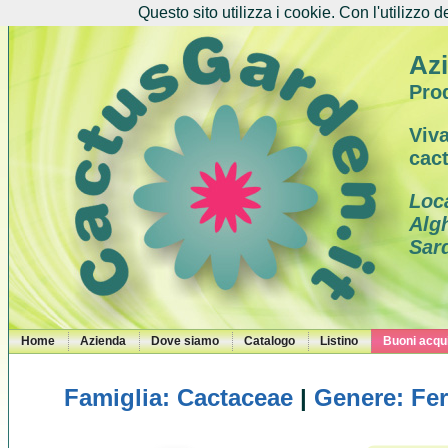
Questo sito utilizza i cookie. Con l'utilizzo d
Azi
Prod
Viva
cac
Loc
Alg
Sar
Home
Azienda
Dove siamo
Catalogo
Listino
Buoni acqui
Famiglia: Cactaceae
|
Genere: Fe