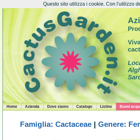
Questo sito utilizza i cookie. Con l'utilizzo d
Azi
Prod
Viva
cac
Loc
Alg
Sar
Home
Azienda
Dove siamo
Catalogo
Listino
Buoni acqui
Famiglia: Cactaceae
|
Genere: Fe