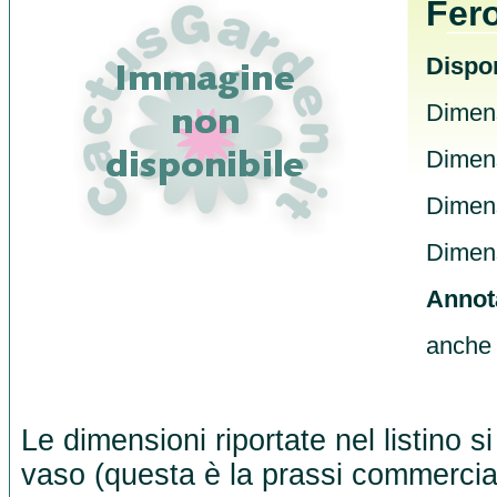
Fero
Dispon
Dimens
Dimens
Dimens
Dimens
Annot
anche
Le dimensioni riportate nel listino s
vaso (questa è la prassi commercia